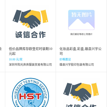
些
低价品牌库存欧登尼时装鞋10
化妆品彩盒,彩盒,雄县兴宇公
元起
司
10.00 元/双
价格面议
深圳市阳光奔奔服装贸易有限公司
雄县兴宇胶印包装有限公司