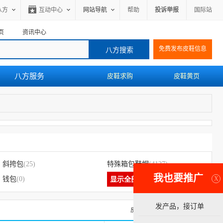
八方
互动中心
网站导航
帮助
投诉举报
国际站
页
资讯中心
免费发布皮鞋信息
八方服务
皮鞋求购
皮鞋黄页
斜挎包
(25)
特殊箱包鞋帽
(4127)
我也要推广
X
钱包
(0)
显示全部
发产品，接订单
皮鞋求购信息
皮鞋黄页