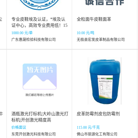
尘
专业皮鞋埃及认证，*埃及认
全粒面牛皮鞋面革
证中心，高效专业费用低！15
天内完成检测认证！
1000.00 元/单
10.00 元/吨
广东惠晟检验科技有限公司
无极县宏发皮革制品有限公司
牛
酒瓶激光打标机|大岭山激光打
皮革防霉剂皮包防霉剂
、
标机|开创激光精度高
价格面议
115.00 元/千克
东莞开创激光科技有限公司
佛山市丽源化工有限公司