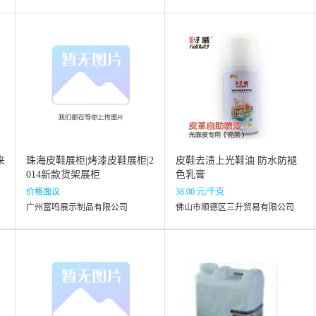
来
珠海皮鞋展柜|烤漆皮鞋展柜|2
皮鞋去渍上光鞋油 防水防褪
014新款货架展柜
色乳膏
价格面议
38.00 元/千克
广州富鸣展示制品有限公司
佛山市顺德区三升贸易有限公司