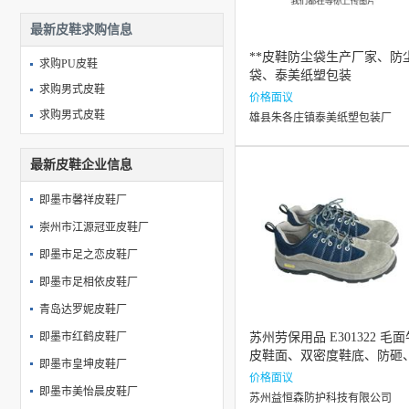
最新皮鞋求购信息
**皮鞋防尘袋生产厂家、防
求购PU皮鞋
袋、泰美纸塑包装
求购男式皮鞋
价格面议
求购男式皮鞋
雄县朱各庄镇泰美纸塑包装厂
求购男士皮鞋合作！
最新皮鞋企业信息
求购牛皮男式皮鞋
即墨市馨祥皮鞋厂
崇州市江源冠亚皮鞋厂
即墨市足之恋皮鞋厂
即墨市足相依皮鞋厂
青岛达罗妮皮鞋厂
即墨市红鹤皮鞋厂
苏州劳保用品 E301322 毛面
皮鞋面、双密度鞋底、防砸
即墨市皇坤皮鞋厂
防刺穿、防静电、耐磨、耐
价格面议
即墨市美怡晨皮鞋厂
油、SRC级防滑 安全鞋
苏州益恒森防护科技有限公司