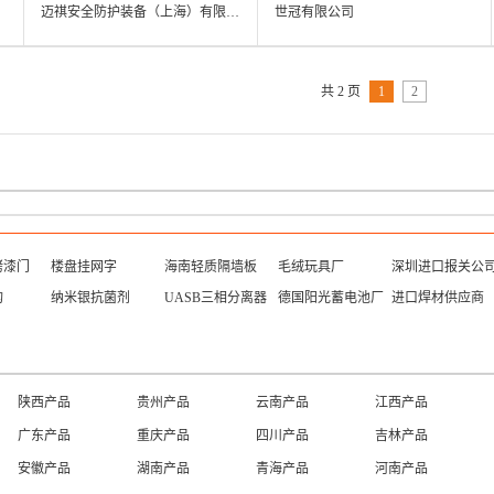
滑鞋，印度进口头层牛皮，透
迈祺安全防护装备（上海）有限公司
世冠有限公司
气柔软
共 2 页
1
2
烤漆门
楼盘挂网字
海南轻质隔墙板
毛绒玩具厂
深圳进口报关公
构
纳米银抗菌剂
UASB三相分离器
德国阳光蓄电池厂
进口焊材供应商
陕西产品
贵州产品
云南产品
江西产品
广东产品
重庆产品
四川产品
吉林产品
安徽产品
湖南产品
青海产品
河南产品