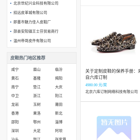
北京世纪兴业科技有限公司
招远皮革城有限公司
即墨市魅力佳人皮鞋厂
郧县安阳镇王士芬贸易商行
温州帝哥皮件有限公司
滨州市大明眼镜有限公司
皮鞋热门地区推荐
渝中区陕西路温广皮鞋经营部
咸宁
眉山
临汾
关于定制皮鞋的保养手册：
自六库订制
黄石
基隆
揭阳
4980.00 元/双
南宁
垫江
大庆
北京六库订制网络科技有限公司
中卫
浙江
阳江
龙岩
玉树
莆田
香港
果洛
新北
邵阳
鄂州
淄博
深圳
大足
阿坝
汕头
怒江
张家界