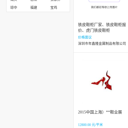
琼中
福建
宝鸡
铁皮鞋柜厂家、铁皮鞋柜报
价、虎门铁皮鞋柜
价格面议
深圳市年鑫隆金属制品有限公司
2015中国上海）**鞋业展
12800.00 元/平米