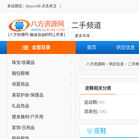
本站微信：bfzyw168 点击关注
二手频道
更多市场
全部目录
首页
供应信息
珠宝/收藏品
八方资源网
>
供应信息
>
二手频
箱包鞋帽
母婴用品
皮鞋相关分类
美容护肤/保健品
运动鞋
(44)
礼品饰品
双肩包
(146)
健身器材/户外用
家饰/日用品
皮鞋
服装服饰