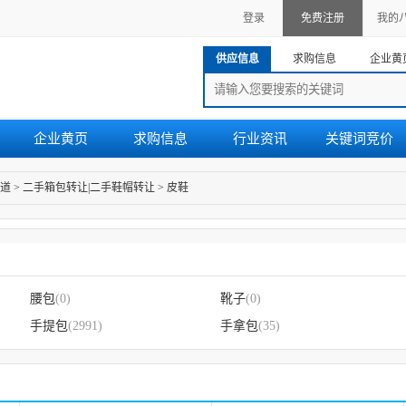
登录
免费注册
我的
供应信息
求购信息
企业黄
企业黄页
求购信息
行业资讯
关键词竞价
道
>
二手箱包转让|二手鞋帽转让
>
皮鞋
腰包
(0)
靴子
(0)
手提包
(2991)
手拿包
(35)