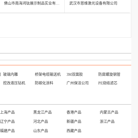
佛山市南海鸿钛展示制品实业有限公司
武汉市恩维激光设备有限公司
司
玻璃内雕
桥架电缆输送机
3M双面胶
防腐螺旋钢管
挖改液压钻机
防碳化涂料
广州保洁公司
PE烧结滤芯
上海产品
黑龙江产品
香港产品
内蒙古产品
辽宁产品
河北产品
新疆产品
浙江产品
福建产品
山东产品
西藏产品