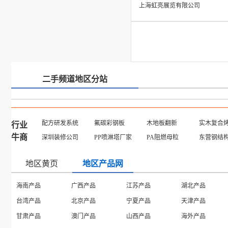
上海虹亮展览有限公司
二手频道地区分站
配方研发系统
氟碳彩钢板
木地板翻新
实木复合
行业
牛商
深圳装修公司
PP喷淋塔厂家
PA阻燃母粒
东营钢结
地区黄页
地区产品网
海南产品
广西产品
江苏产品
湖北产品
台湾产品
北京产品
宁夏产品
天津产品
甘肃产品
澳门产品
山西产品
海外产品