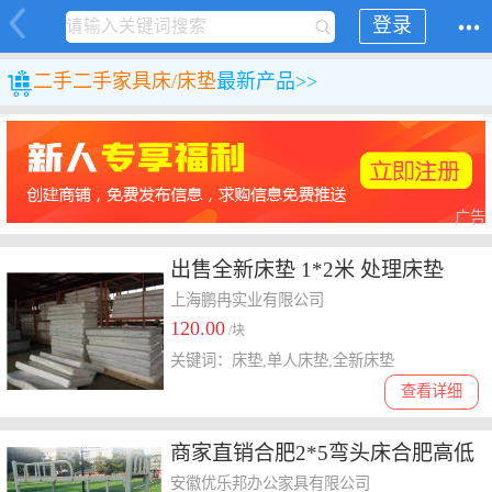
登录
二手
二手家具
床/床垫
最新产品>>
广告
出售全新床垫 1*2米 处理床垫
上海鹏冉实业有限公司
120.00
/块
关键词：床垫,单人床垫,全新床垫
查看详细
商家直销合肥2*5弯头床合肥高低
铺合肥钢架上下铺批发销售
安徽优乐邦办公家具有限公司