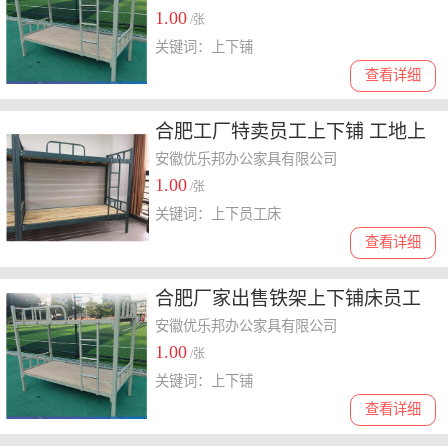
1.00
/张
关键词：上下铺
查看详细
合肥工厂特卖员工上下铺 工地上
下铁艺床 合肥学生公寓床包送货
安徽优乐邦办公家具有限公司
1.00
/张
关键词：上下员工床
查看详细
合肥厂家出售铁架上下铺床员工
宿舍床学生宿舍高低床午休双层
安徽优乐邦办公家具有限公司
1.00
床
/张
关键词：上下铺
查看详细