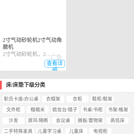
2寸气动砂轮机2寸气动角
磨机
2寸气动砂轮机，2寸气动角磨机
广告
查看详
细
床/床垫下级分类
职员卡座/办公桌
衣帽架
衣柜
鞋柜/鞋架
文件柜
榻榻米
梳妆台/镜子
书桌/书柜
书架/格架
沙发
屏风/隔断
会议桌
搁板/置物架
高低床
二手特殊家具
儿童学习桌
儿童床
电视柜