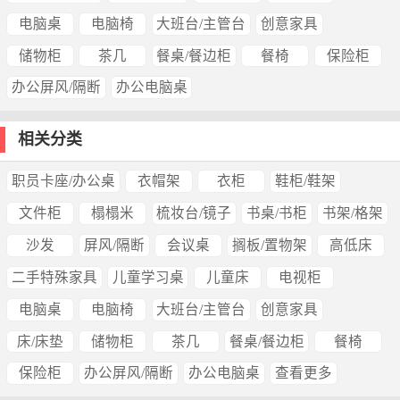
电脑桌
电脑椅
大班台/主管台
创意家具
储物柜
茶几
餐桌/餐边柜
餐椅
保险柜
办公屏风/隔断
办公电脑桌
相关分类
职员卡座/办公桌
衣帽架
衣柜
鞋柜/鞋架
文件柜
榻榻米
梳妆台/镜子
书桌/书柜
书架/格架
沙发
屏风/隔断
会议桌
搁板/置物架
高低床
二手特殊家具
儿童学习桌
儿童床
电视柜
电脑桌
电脑椅
大班台/主管台
创意家具
床/床垫
储物柜
茶几
餐桌/餐边柜
餐椅
保险柜
办公屏风/隔断
办公电脑桌
查看更多