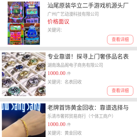
汕尾原装华立二手游戏机源头厂
家
广州广艺动漫科技有限公司
价格面议
关键词：
查看详细
专业靠谱！探寻上门奢侈品名表
回收公司的奥秘
湖南逸品阁电子商务有限公司
1000.00
/件
关键词：名表回收
查看详细
老牌首饰黄金回收：靠谱选择与
价格攻略
乐清市奢邦贸易商行（个体工商户）
1000.00
/件
关键词：黄金回收