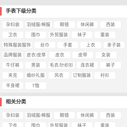
手表下级分类
孕妇装
羽绒服/棉服
眼镜
休闲裤
西装
卫衣
围巾
外贸服装
袜子
童装
特殊服装服饰
丝巾
手套
上衣
亲子装
品牌服装
皮衣/皮草
皮衣
皮带
女装
牛仔裤
男装
毛衣/针织衫
连衣裙
裤子
夹克
婚纱礼服
风衣
订制服装
衬衫
半身裙
T恤
相关分类
孕妇装
羽绒服/棉服
眼镜
休闲裤
西装
卫衣
围巾
外贸服装
袜子
童装