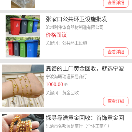
查看详细
张家口公共环卫设施批发
沧州利伟体育器材制造有限公司
价格面议
关键词：公共环卫设施
查看详细
靠谱的上门黄金回收，就选宁波
瑞谨奢侈品
宁波海曙瑞谨贸易商行
1000.00
/件
关键词：黄金回收
查看详细
探寻靠谱黄金回收：首饰黄金回
收与上门服务全解析
乐清市奢邦贸易商行（个体工商户）