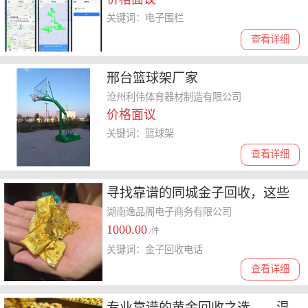
关键词：电子围栏
查看详细
邢台篮球架厂家
沧州利伟体育器材制造有限公司
价格面议
关键词：篮球架
查看详细
寻找靠谱的同城金子回收，这些
要点你要知道
湖南逸品阁电子商务有限公司
1000.00
/件
关键词：金子回收电话
查看详细
专业靠谱的黄金回收之选——温