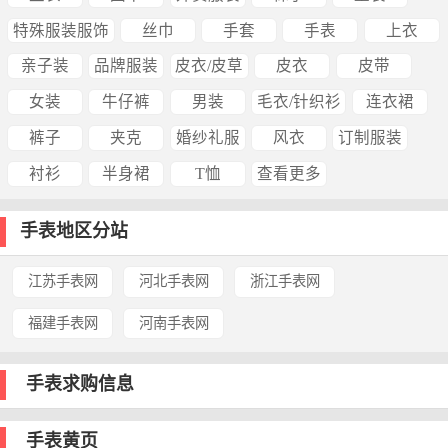
特殊服装服饰
丝巾
手套
手表
上衣
亲子装
品牌服装
皮衣/皮草
皮衣
皮带
女装
牛仔裤
男装
毛衣/针织衫
连衣裙
裤子
夹克
婚纱礼服
风衣
订制服装
衬衫
半身裙
T恤
查看更多
手表地区分站
江苏手表网
河北手表网
浙江手表网
福建手表网
河南手表网
手表求购信息
手表黄页