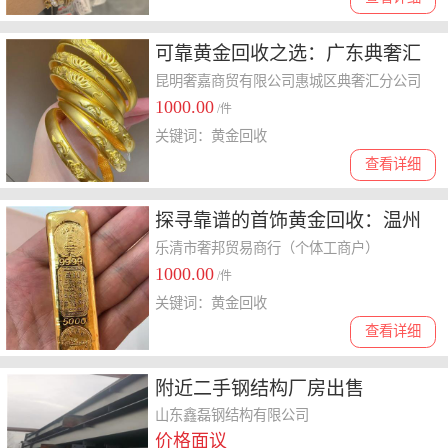
可靠黄金回收之选：广东典奢汇
奢侈品
昆明奢嘉商贸有限公司惠城区典奢汇分公司
1000.00
/件
关键词：黄金回收
查看详细
探寻靠谱的首饰黄金回收：温州
奢邦奢侈品
乐清市奢邦贸易商行（个体工商户）
1000.00
/件
关键词：黄金回收
查看详细
附近二手钢结构厂房​出售
山东鑫磊钢结构有限公司
价格面议