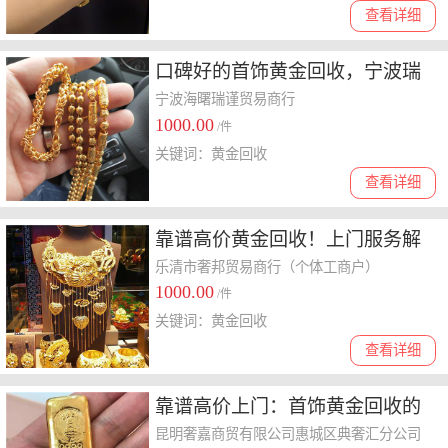
查看详细
口碑好的首饰黄金回收，宁波瑞
谨奢侈品
宁波海曙瑞谨贸易商行
1000.00
/件
关键词：黄金回收
查看详细
靠谱高价黄金回收！上门服务解
您之忧
乐清市奢邦贸易商行（个体工商户）
1000.00
/件
关键词：黄金回收
查看详细
靠谱高价上门：首饰黄金回收的
明智之选
昆明奢嘉商贸有限公司惠城区典奢汇分公司