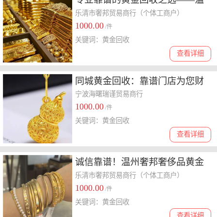
州奢邦奢侈品
乐清市奢邦贸易商行（个体工商户）
1000.00
/件
关键词：黄金回收
查看详细
同城黄金回收：靠谱门店为您财
富保值
宁波海曙瑞谨贸易商行
1000.00
/件
关键词：黄金回收
查看详细
诚信靠谱！温州奢邦奢侈品黄金
回收服务全解析
乐清市奢邦贸易商行（个体工商户）
1000.00
/件
关键词：黄金回收
查看详细