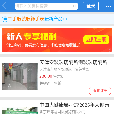
登录
二手
服装服饰
手表
最新产品>>
广告
天津安装玻璃隔断倒装玻璃隔断
可再次利用
天津市东丽区甄顺达门窗经营部
230.00
/平方米
关键词：隔断
查看详细
中国大健康展-北京2026年大健康
展会-展位预订
北京世博威国际展览有限公司