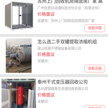
苏州上门回收机房隔音房厂家 高
价回收
广州信意达动漫科技合伙企业（有限合伙）
价格面议
关键词：苏州上门回收机房隔音房厂家
查看详细
怎么选二手双罐提取浓缩机组
梁山祥源不锈钢设备有限公司
价格面议
关键词：
查看详细
泰州干式变压器回收公司
苏州虞锦晟再生资源回收有限公司
价格面议
关键词：