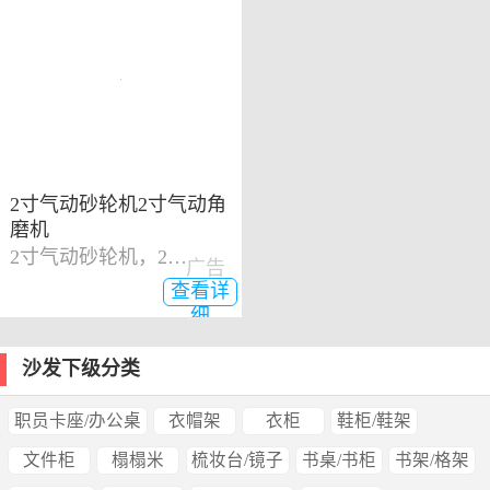
2寸气动砂轮机2寸气动角
磨机
2寸气动砂轮机，2寸气动角磨机
广告
查看详
细
沙发下级分类
职员卡座/办公桌
衣帽架
衣柜
鞋柜/鞋架
文件柜
榻榻米
梳妆台/镜子
书桌/书柜
书架/格架