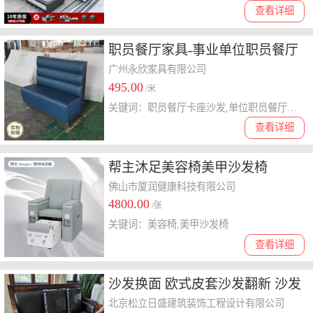
查看详细
职员餐厅家具-事业单位职员餐厅
卡座沙发
广州永欣家具有限公司
495.00
/米
关键词：职员餐厅卡座沙发,单位职员餐厅卡座沙发
查看详细
帮主沐足美容椅美甲沙发椅
佛山市厦润健康科技有限公司
4800.00
/张
关键词：美容椅,美甲沙发椅
查看详细
沙发换面 欧式皮套沙发翻新 沙发
换面公司
北京松立日盛建筑装饰工程设计有限公司