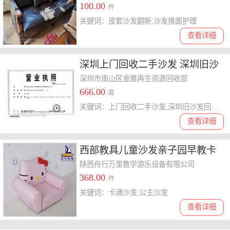
100.00
/件
关键词：皮套沙发翻新,沙发换面护理
查看详细
深圳上门回收二手沙发 深圳旧沙
发回收 深圳真皮沙发回收 转角沙
深圳市南山区金雅再生资源回收部
666.00
发回收 组合沙发回收
/套
关键词：上门回收二手沙发,深圳旧沙发回收,深圳二手沙发回收
查看详细
西部教具儿童沙发亲子园早教卡
通沙发hello kitty沙发凯蒂猫沙发
陕西舟行万里教学游乐设备有限公司
368.00
公主沙发
/件
关键词：卡通沙发,公主沙发
查看详细