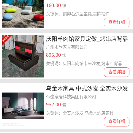
160.00
/张
关键词：鹅卵石造型坐凳,美陈摆件
查看详细
庆阳羊肉馆家具定做_烤串店背靠
背卡座沙发
广州永欣家具有限公司
895.00
/米
关键词：庆阳羊肉馆卡座沙发,烤串店背靠背卡座沙发
查看详细
乌金木家具 中式沙发 全实木沙发
乌金木酒店家具 胥氏帝豪
帝豪家居科技集团有限公司
952.00
/套
关键词：全实木沙发,乌金木酒店家具
查看详细