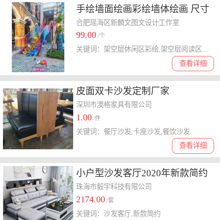
手绘墙面绘画彩绘墙体绘画 尺寸
定制图案定制 装饰空间
合肥瑶海区新麟文图文设计工作室
99.00
/个
关键词：架空层休闲区彩绘,架空层阅读区彩绘
查看详细
皮面双卡沙发定制厂家
深圳市澳格家具有限公司
1.00
/件
关键词：餐厅沙发,卡座沙发,餐饮沙发
查看详细
小户型沙发客厅2020年新款简约
现代布艺三人北欧风格网红款科
珠海市毅宇科技有限公司
2174.00
技布
/套
关键词：沙发客厅,新款简约