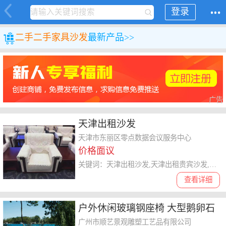
登录
二手
二手家具
沙发
最新产品>>
广告
天津出租沙发
天津市东丽区零点数据会议服务中心
价格面议
关键词：天津出租沙发,天津出租贵宾沙发,天津沙发出租,天津贵宾沙发出租
查看详细
户外休闲玻璃钢座椅 大型鹅卵石
造型坐凳 广场园林景观美陈摆件
广州市顺艺景观雕塑工艺品有限公司