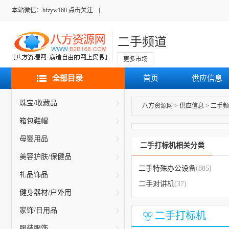
本站微信：bfzyw168 点击关注
二手频道
更多市场
全部目录
首页
供应信息
珠宝/收藏品
八方资源网
>
供应信息
>
二手频
箱包鞋帽
母婴用品
二手打标机相关分类
美容护肤/保健品
二手特殊办公设备
(885)
礼品饰品
二手对讲机
(37)
健身器材/户外用
家饰/日用品
二手打标机
服装服饰