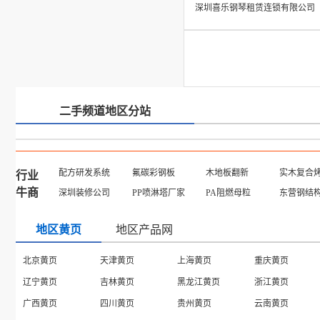
深圳喜乐钢琴租赁连锁有限公司
二手频道地区分站
配方研发系统
氟碳彩钢板
木地板翻新
实木复合
行业
牛商
深圳装修公司
PP喷淋塔厂家
PA阻燃母粒
东营钢结
地区黄页
地区产品网
北京黄页
天津黄页
上海黄页
重庆黄页
辽宁黄页
吉林黄页
黑龙江黄页
浙江黄页
广西黄页
四川黄页
贵州黄页
云南黄页