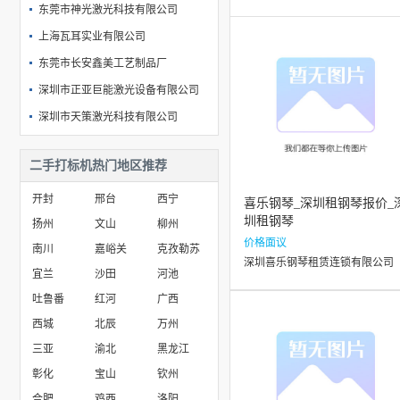
东莞市神光激光科技有限公司
上海瓦耳实业有限公司
东莞市长安鑫美工艺制品厂
深圳市正亚巨能激光设备有限公司
深圳市天策激光科技有限公司
玉环昊天激光技术有限公司
二手打标机热门地区推荐
常州丽宝*帝彩新材料有限公司江阴分公司
开封
邢台
西宁
喜乐钢琴_深圳租钢琴报价_
圳租钢琴
扬州
文山
柳州
价格面议
南川
嘉峪关
克孜勒苏
深圳喜乐钢琴租赁连锁有限公司
宜兰
沙田
河池
吐鲁番
红河
广西
西城
北辰
万州
三亚
渝北
黑龙江
彰化
宝山
钦州
合肥
鸡西
洛阳