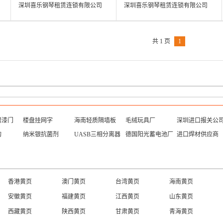
深圳喜乐钢琴租赁连锁有限公司
深圳喜乐钢琴租赁连锁有限公司
共 1 页
1
烤漆门
楼盘挂网字
海南轻质隔墙板
毛绒玩具厂
深圳进口报关公
构
纳米银抗菌剂
UASB三相分离器
德国阳光蓄电池厂
进口焊材供应商
香港黄页
澳门黄页
台湾黄页
海南黄页
安徽黄页
福建黄页
江西黄页
山东黄页
西藏黄页
陕西黄页
甘肃黄页
青海黄页