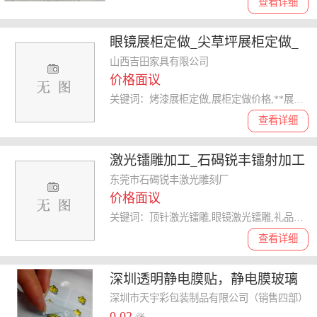
查看详细
眼镜展柜定做_尖草坪展柜定做_
吉田家具厂
山西吉田家具有限公司
价格面议
关键词：烤漆展柜定做,展柜定做价格,**展柜定做,展柜定做
查看详细
激光镭雕加工_石碣锐丰镭射加工
已认证 _激光镭雕
东莞市石碣锐丰激光雕刻厂
价格面议
关键词：顶针激光镭雕,眼镜激光镭雕,礼品激光镭雕,激光镭雕
查看详细
深圳透明静电膜贴，静电膜玻璃
贴，静电膜眼镜贴厂家直销**较
深圳市天宇彩包装制品有限公司（销售四部）
0.02