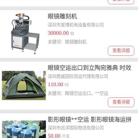
眼镜雕刻机
深圳市昊博机电设备有限公司
30000.00
/台
关键词：眼镜雕刻机
查看详细
眼镜空运出口到立陶宛雅典 时效
服务100 安全
深圳君威国际货运代理有限公司
110.00
/付
关键词：眼镜空运出口，**空运
查看详细
影形眼镜**空运 影形眼镜海运拼
箱 影形眼镜国际快递
深圳市巡洋国际物流有限公司
50.00
/千克