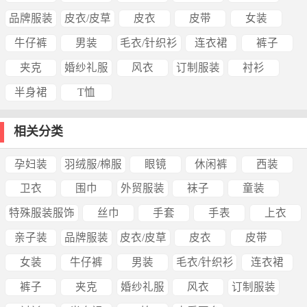
品牌服装
皮衣/皮草
皮衣
皮带
女装
牛仔裤
男装
毛衣/针织衫
连衣裙
裤子
夹克
婚纱礼服
风衣
订制服装
衬衫
半身裙
T恤
相关分类
孕妇装
羽绒服/棉服
眼镜
休闲裤
西装
卫衣
围巾
外贸服装
袜子
童装
特殊服装服饰
丝巾
手套
手表
上衣
亲子装
品牌服装
皮衣/皮草
皮衣
皮带
女装
牛仔裤
男装
毛衣/针织衫
连衣裙
裤子
夹克
婚纱礼服
风衣
订制服装