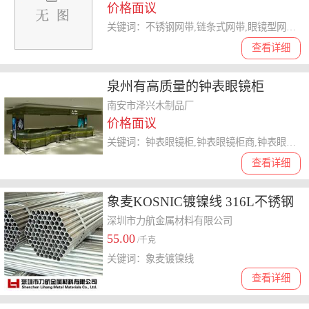
价格面议
关键词：不锈钢网带,链条式网带,眼镜型网带,网带
查看详细
泉州有高质量的钟表眼镜柜
南安市泽兴木制品厂
价格面议
关键词：钟表眼镜柜,钟表眼镜柜商,钟表眼镜柜哪家好,钟表眼镜柜定制
查看详细
象麦KOSNIC镀镍线 316L不锈钢
精线 不锈钢琴钢线 眼镜记忆线
深圳市力航金属材料有限公司
55.00
/千克
关键词：象麦镀镍线
查看详细