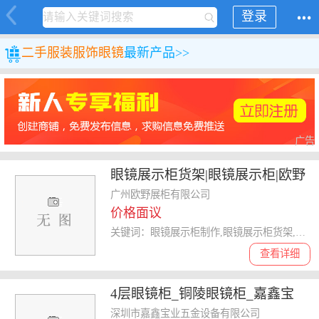
登录
二手
服装服饰
眼镜
最新产品>>
广告
眼镜展示柜货架|眼镜展示柜|欧野
展柜厂制作 查看
广州欧野展柜有限公司
价格面议
关键词：眼镜展示柜制作,眼镜展示柜货架,眼镜展示柜设计,眼镜展示柜
查看详细
4层眼镜柜_铜陵眼镜柜_嘉鑫宝
3D眼镜车
深圳市嘉鑫宝业五金设备有限公司