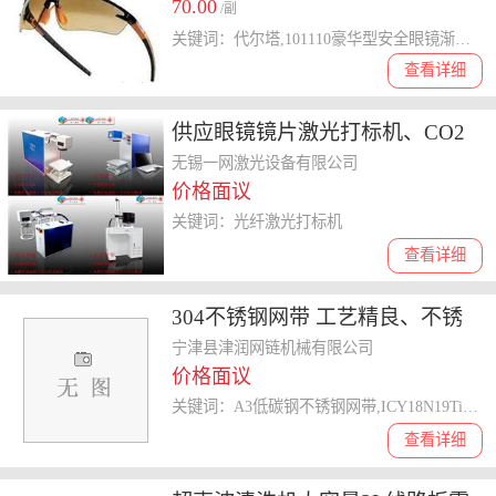
70.00
/副
关键词：代尔塔,101110豪华型安全眼镜渐变色（FUJI2,GRADIENT）
查看详细
供应眼镜镜片激光打标机、CO2
激光打标机、眼镜镜架激光打标
无锡一网激光设备有限公司
价格面议
机
关键词：光纤激光打标机
查看详细
304不锈钢网带 工艺精良、不锈
钢网带、津润网链*品质
宁津县津润网链机械有限公司
价格面议
关键词：A3低碳钢不锈钢网带,ICY18N19Ti不锈钢网带,眼镜形不锈钢网带,不锈钢网带
查看详细