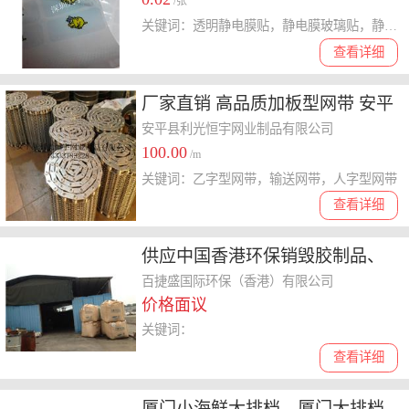
低优惠价格
/张
关键词：透明静电膜贴，静电膜玻璃贴，静电膜眼镜贴
查看详细
厂家直销 高品质加板型网带 安平
工业眼镜输送网带
安平县利光恒宇网业制品有限公司
100.00
/m
关键词：乙字型网带，输送网带，人字型网带
查看详细
供应中国香港环保销毁胶制品、
眼镜、电子塑胶产品退港报废销
百捷盛国际环保（香港）有限公司
价格面议
毁处理
关键词：
查看详细
厦门小海鲜大排档、厦门大排档