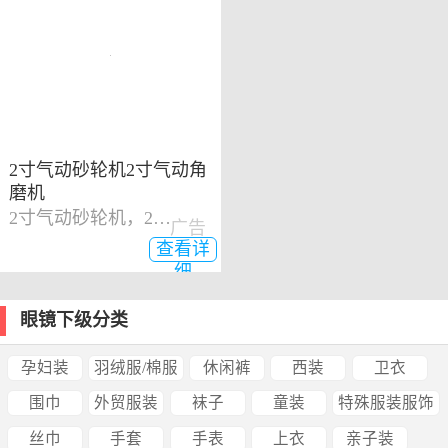
2寸气动砂轮机2寸气动角
磨机
2寸气动砂轮机，2寸气动角磨机
广告
查看详
细
眼镜下级分类
孕妇装
羽绒服/棉服
休闲裤
西装
卫衣
围巾
外贸服装
袜子
童装
特殊服装服饰
丝巾
手套
手表
上衣
亲子装