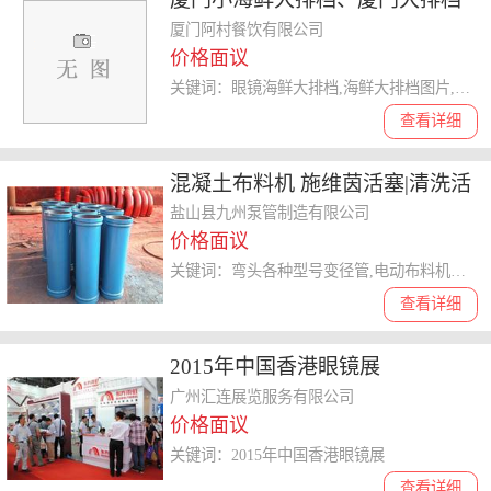
已认证 、海鲜大排档
厦门阿村餐饮有限公司
价格面议
关键词：眼镜海鲜大排档,海鲜大排档图片,厦门141海鲜大排档,海鲜大排档
查看详细
混凝土布料机 施维茵活塞|清洗活
塞|眼镜板、切割环
盐山县九州泵管制造有限公司
价格面议
关键词：弯头各种型号变径管,电动布料机价格,
查看详细
2015年中国香港眼镜展
广州汇连展览服务有限公司
价格面议
关键词：2015年中国香港眼镜展
查看详细