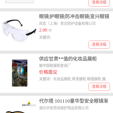
查看详细
眼镜|护眼镜|防冲击眼镜|变兴眼镜
尚宏（上海）安全防护设备有限公司
2.00
/付
关键词：
查看详细
供应甘肃**值的化妆品展柜
榆中国俊展柜家具厂
价格面议
关键词：化妆品展柜,烤漆展柜,眼镜展柜,展厅装饰
查看详细
代尔塔 101110豪华型安全眼镜渐
变色 FUJI2 GRADIENT）
湖北中安劳动保护用品有限公司