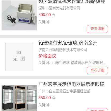
超声波清洗机大容量2L线路板零
件眼镜清洗洁机器
深圳市爱尚美电器有限公司
300.00
/台
关键词：
查看详细
铅玻璃有害,铅玻璃,济南金开
济南金开辐射防护技术有限公司
价格面议
关键词：山东铅玻璃,铅玻璃水杯,铅玻璃眼镜,铅玻璃
查看详细
广州宏宇展示柜电器展示柜眼镜
展示柜玩具展示柜工艺品展示柜
广州市白云区黄石宏宇展柜经营部
850.00
/套
关键词：