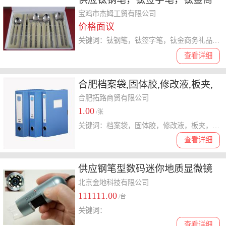
务礼品笔，钛水写笔
宝鸡市杰姆工贸有限公司
价格面议
关键词：钛钢笔，钛签字笔，钛金商务礼品笔，钛水写笔
查看详细
合肥档案袋,固体胶,修改液,板夹,
鼠标等办公用品批发配送
合肥拓路商贸有限公司
1.00
/张
关键词：档案袋，固体胶，修改液，板夹，鼠标，钢笔，美工刀，长尾夹，文件夹，档案盒，资料册
查看详细
供应钢笔型数码迷你地质显微镜
北京金地科技有限公司
111111.00
/台
关键词：
查看详细