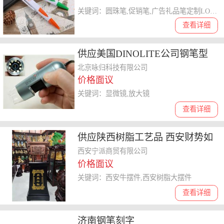
关键词：圆珠笔,促销笔,广告礼品笔定制LOGO
查看详细
供应美国DINOLITE公司钢笔型
400倍数码迷你显微镜
北京咏归科技有限公司
价格面议
关键词：显微镜,放大镜
查看详细
供应陕西树脂工艺品 西安财势如
牛大摆件 庆典礼品价格
西安宁派商贸有限公司
价格面议
关键词：西安牛摆件,西安树脂大摆件
查看详细
济南钢笔刻字