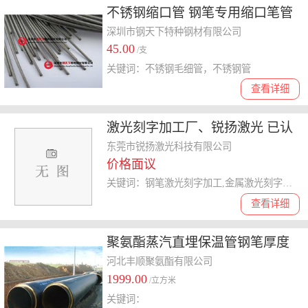
不锈钢缩口管 钢笔专用缩口笔管
自动铅笔笔芯毛细管
深圳市钢天下特种钢材有限公司
45.00
/支
关键词：不锈钢毛细管，不锈钢管
查看详细
激光刻字加工厂、锐扬激光 已认
证 、石碣激光刻字加工
东莞市锐扬激光科技有限公司
价格面议
关键词：钢笔激光刻字加工,金属激光刻字加工,个性激光刻字加工,激光刻字加工
查看详细
聚氨酯蒸汽直埋保温管钢笔厚度
保温层厚度厂家生产报价
河北丰顺聚氨酯有限公司
1999.00
/立方米
关键词：