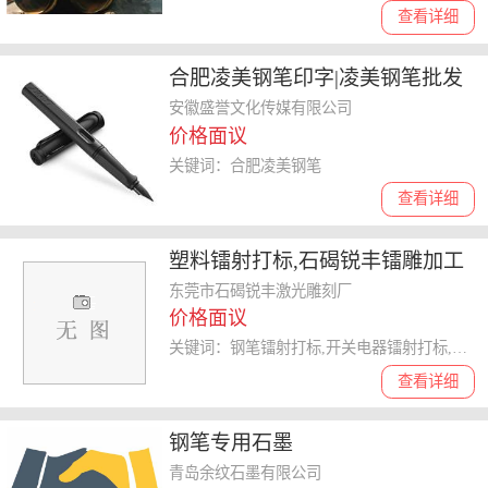
查看详细
合肥凌美钢笔印字|凌美钢笔批发
印logo
安徽盛誉文化传媒有限公司
价格面议
关键词：合肥凌美钢笔
查看详细
塑料镭射打标,石碣锐丰镭雕加工
已认证 ,镭射打标
东莞市石碣锐丰激光雕刻厂
价格面议
关键词：钢笔镭射打标,开关电器镭射打标,皮带头镭射打标,镭射打标
查看详细
钢笔专用石墨
青岛余纹石墨有限公司