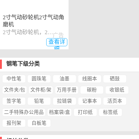
2寸气动砂轮机2寸气动角
磨机
2寸气动砂轮机，2寸气动角磨机
广告
查看详
细
钢笔下级分类
中性笔
圆珠笔
油墨
线圈本
硒鼓
文件夹/包
文件柜/架
万用手册
碳粉
收银纸
签字笔
铅笔
拉链袋
记事本
活页本
二手特殊办公用品
档案袋/盒
打印纸
标签纸
报刊架
白板笔