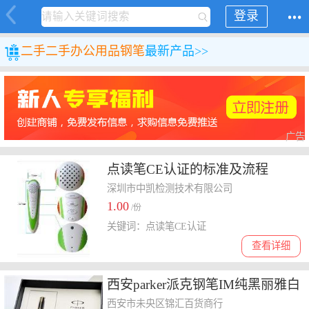
登录
二手
二手办公用品
钢笔
最新产品>>
广告
点读笔CE认证的标准及流程
深圳市中凯检测技术有限公司
1.00
/份
关键词：点读笔CE认证
查看详细
西安parker派克钢笔IM纯黑丽雅白
夹墨水笔商务送礼签字笔
西安市未央区锦汇百货商行