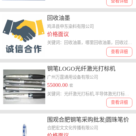
查看详细
回收油墨
鸡泽县申东染料有限公司
价格面议
关键词：回收油墨，哪里回收油墨，回收过期油墨
查看详细
钢笔LOGO光纤激光打标机
广州万霆通用设备有限公司
55000.00
/套
关键词：光纤激光打标机,半导体激光打标机,CO2激光打标机,激光喷码机,二氧化碳激光打标机
查看详细
围观合肥钢笔采购批发|圆珠笔价
格|水笔广告笔生产厂家
合肥宏文文化传播有限公司
价格面议