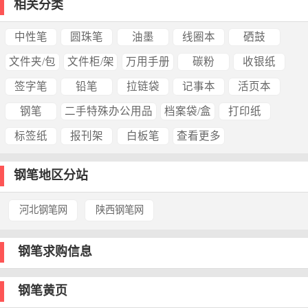
相关分类
中性笔
圆珠笔
油墨
线圈本
硒鼓
文件夹/包
文件柜/架
万用手册
碳粉
收银纸
签字笔
铅笔
拉链袋
记事本
活页本
钢笔
二手特殊办公用品
档案袋/盒
打印纸
标签纸
报刊架
白板笔
查看更多
钢笔地区分站
河北钢笔网
陕西钢笔网
钢笔求购信息
钢笔黄页