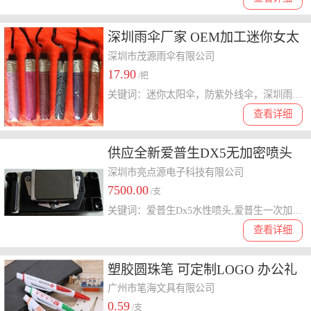
深圳雨伞厂家 OEM加工迷你女太
阳伞 生产UV防紫外线钢笔伞
深圳市茂源雨伞有限公司
17.90
/把
关键词：迷你太阳伞，防紫外线伞，深圳雨伞，钢笔伞
查看详细
供应全新爱普生DX5无加密喷头
一次加密头二次加密头
深圳市亮点源电子科技有限公司
7500.00
/支
关键词：爱普生Dx5水性喷头,爱普生一次加密头,压电写真机喷头,喷绘机喷头
查看详细
塑胶圆珠笔 可定制LOGO 办公礼
品笔 扁笔 广告笔定做厂家
广州市笔海文具有限公司
0.59
/支