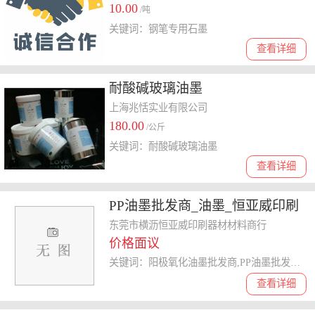
10.00
/吨
关键词：钢笔专用石墨
查看详细
耐酸碱玻璃油墨
上海兆恬实业有限公司
180.00
/公斤
关键词：耐酸碱玻璃油墨
查看详细
PP油墨批发商_油墨_恒亚威印刷
器材
东莞市横沥恒亚威印刷器材材料商行
价格面议
关键词：阳极氧化油墨批发商,PP油墨批发商,五金油墨生产厂家,油墨
查看详细