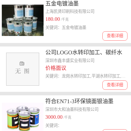
五金电镀油墨
上海凯贤印刷科技有限公司
180.00
/千克
关键词：五金电镀油墨
查看详细
公司LOGO水转印加工、碳纤水
贴加工 已认证 、水转印加工
深圳市鑫丰盛实业有限公司
价格面议
关键词：龙岗水转印加工,平湖水转印加工,钢笔水转印加工,水转印加工
查看详细
符合EN71-3环保镜面银油墨
深圳市大和油墨科技有限公司
3000.00
/千克
关键词：