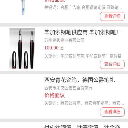
关键词：合肥广告笔,合肥钢笔定做,圆珠笔,水笔
查看详细
毕加索钢笔供应商 毕加索钢笔厂
家价格
苏州笔秀笔业有限公司
100.00
/盒
关键词：毕加索钢笔商,毕加索钢笔厂家价格
查看详细
西安青花瓷笔，德国公爵笔礼
盒，签字笔钢笔上做金字
西安市未央区善艺百货商行
价格面议
关键词：西安公爵笔，西安青花瓷笔，西安礼品笔
查看详细
供应钛钢笔，钛签字笔，钛金商