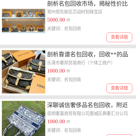
剖析名包回收市场，揭秘性价比
高且服务满意的回收公司哪家好
郑州郑东新区芯动时刻珠宝店
5000.00
/件
关键词：名包回收
查看详细
剖析靠谱名包回收，回收**的品
牌及费用情况如何
乐清市奢邦贸易商行（个体工商户）
1000.00
/件
关键词：名包回收
查看详细
深聊诚信奢侈品名包回收，附近
口碑好的联系方式有哪些？
昆明奢嘉商贸有限公司惠城区典奢汇分公司
1000.00
/件
关键词：名包回收