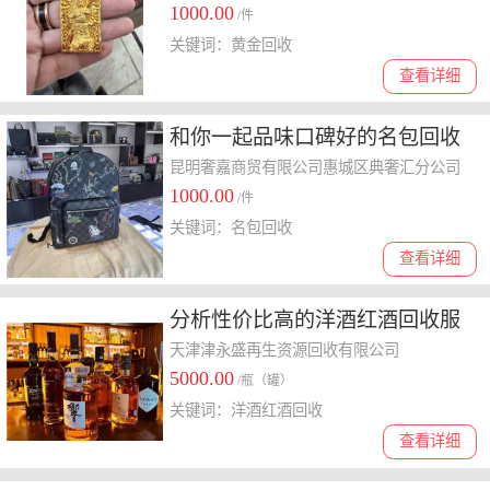
1000.00
/件
关键词：黄金回收
查看详细
和你一起品味口碑好的名包回收
门店，高价电话背后的公司靠谱
昆明奢嘉商贸有限公司惠城区典奢汇分公司
1000.00
吗
/件
关键词：名包回收
查看详细
分析性价比高的洋酒红酒回收服
务公司，老酒洋酒红酒回收价格
天津津永盛再生资源回收有限公司
5000.00
走势
/瓶（罐）
关键词：洋酒红酒回收
查看详细