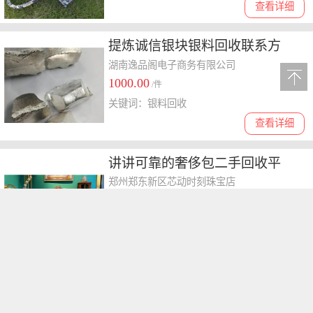
查看详细
提炼诚信银块银料回收联系方
式，选哪家合适
湖南逸品阁电子商务有限公司
1000.00
/件
关键词：银料回收
查看详细
讲讲可靠的奢侈包二手回收平
台，多渠道回收企业怎么收费？
郑州郑东新区芯动时刻珠宝店
5000.00
/件
关键词：名包回收
查看详细
邯郸公共环卫设施多少钱
沧州利伟体育器材制造有限公司