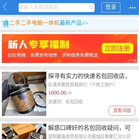
登录
二手
二手电脑
一体机
最新产品>>
广告
探寻有实力的快速名包回收店，
聊聊专业名包回收费用情况
乐清市奢邦贸易商行（个体工商户）
1000.00
/件
关键词：名包回收
查看详细
解惑口碑好的名包回收疑问，可
靠名包回收哪个口碑好
昆明奢嘉商贸有限公司惠城区典奢汇分公司