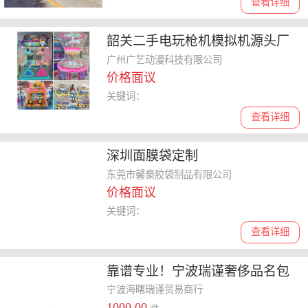
查看详细
韶关二手电玩枪机模拟机源头厂
家
广州广艺动漫科技有限公司
价格面议
关键词：
查看详细
深圳面膜袋定制
东莞市馨豪胶袋制品有限公司
价格面议
关键词：
查看详细
靠谱专业！宁波瑞谨奢侈品名包
回收服务
宁波海曙瑞谨贸易商行
1000.00