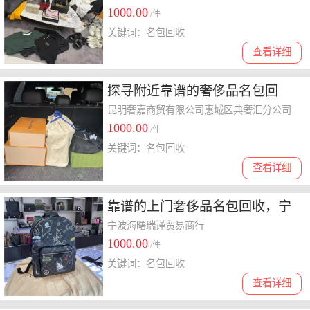
1000.00
/件
关键词：名包回收
查看详细
探寻附近靠谱的奢侈品名包回
收：价格、口碑与服务的之选
昆明奢嘉商贸有限公司惠城区典奢汇分公司
1000.00
/件
关键词：名包回收
查看详细
靠谱的上门奢侈品名包回收，宁
波瑞谨值得选择
宁波海曙瑞谨贸易商行
1000.00
/件
关键词：名包回收
查看详细