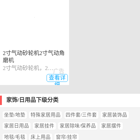
2寸气动砂轮机2寸气动角
磨机
2寸气动砂轮机，2寸气动角磨机
广告
查看详
细
家饰/日用品下级分类
坐垫/地垫
特殊家居用品
四件套/三件套
家居装饰品
家居日用品
家居挂件
家居除味/保养品
家居摆件
地毯/毛毯
床上用品
窗帘/挂帘