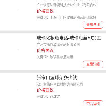
省时省力
广州信意达动漫科技合伙企业（有限合伙）
价格面议
关键词：上海上门回收机房隔音房哪家好
查看详细
玻璃化妆瓶电话-玻璃瓶丝印加工
厂
广州市乐鑫玻璃制品有限公司
价格面议
关键词：玻璃化妆瓶电话
查看详细
张家口篮球架多少钱
沧州利伟体育器材制造有限公司
价格面议
关键词：篮球架
查看详细