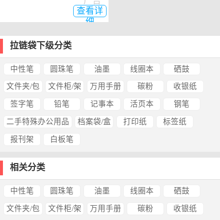
广告
查看详
细
拉链袋下级分类
中性笔
圆珠笔
油墨
线圈本
硒鼓
文件夹/包
文件柜/架
万用手册
碳粉
收银纸
签字笔
铅笔
记事本
活页本
钢笔
二手特殊办公用品
档案袋/盒
打印纸
标签纸
报刊架
白板笔
相关分类
中性笔
圆珠笔
油墨
线圈本
硒鼓
文件夹/包
文件柜/架
万用手册
碳粉
收银纸