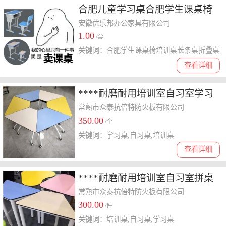
合肥儿童学习桌合肥学生课桌椅
批发合肥辅导班培训桌厂家直销
安徽优乐邦办公家具有限公司
1.00
/套
关键词：合肥学生课桌椅培训桌长条桌折叠桌
查看详细
****耐磨耐用培训室自习室学习
学习桌家用学习桌
常熟市众泰抗倍特防火板有限公司
350.00
/个
关键词：学习桌,自习桌,培训桌
查看详细
****耐磨耐用培训室自习室拼桌
学生桌
常熟市众泰抗倍特防火板有限公司
300.00
/件
关键词：培训桌,自习桌,学习桌