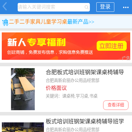
登录
二手
二手家具
儿童学习桌
最新产品>>
广告
合肥板式培训班钢架课桌椅辅导
班学校书桌厂家直销
合肥高新俞丽办公用品经营部
价格面议
关键词：课桌椅,学习桌,书桌
查看详细
板式培训班钢架课桌椅辅导班学
校书桌合肥厂家直销
合肥高新俞丽办公用品经营部