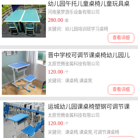
幼儿园午托儿童桌椅儿童玩具桌
绘画桌椅塑料实木桌椅厂家
河南童梦游乐设备有限公司
280.00
/套
关键词：幼儿园培训班学习桌椅
查看详细
晋中学校可调节课桌椅幼儿园儿
童课桌椅钢木课桌凳
太原世腾金属科技有限公司
120.00
/个
关键词：课桌椅,课桌凳
查看详细
运城幼儿园课桌椅塑钢可调节课
桌椅钢木课桌凳
太原世腾金属科技有限公司
120.00
/个
关键词：课桌椅,课桌凳,可调节课桌椅