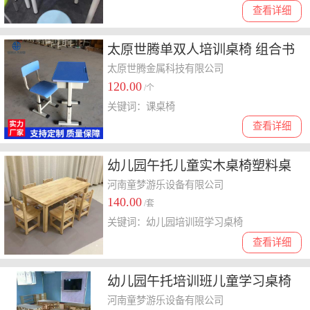
查看详细
太原世腾单双人培训桌椅 组合书
桌活动桌定制
太原世腾金属科技有限公司
120.00
/个
关键词：课桌椅
查看详细
幼儿园午托儿童实木桌椅塑料桌
椅床儿童家具桌椅批发
河南童梦游乐设备有限公司
140.00
/套
关键词：幼儿园培训班学习桌椅
查看详细
幼儿园午托培训班儿童学习桌椅
塑料桌椅儿童玩具桌椅
河南童梦游乐设备有限公司