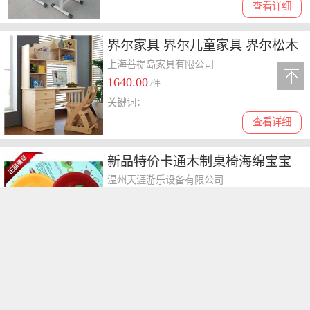
查看详细
界尔家具 界尔儿童家具 界尔松木
儿童家具 界尔学习桌
上海菩提岛家具有限公司
1640.00
/件
关键词：
查看详细
新品特价卡通木制桌椅海绵宝宝
学习桌吃饭桌游戏桌 一桌二椅
温州天涯游乐设备有限公司
168.00
/张
关键词：家居,塑料,桌椅,儿童桌椅,海绵宝宝
查看详细
供应儿童成套实木防火板桌椅儿
童书桌长方桌儿童学习课桌长方
温州天涯游乐设备有限公司