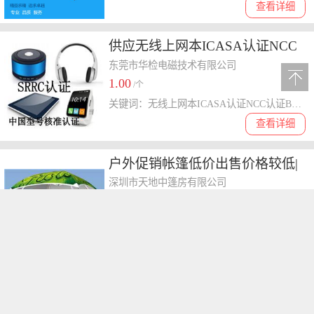
查看详细
供应无线上网本ICASA认证NCC
认证BSMI认证
东莞市华检电磁技术有限公司
1.00
/个
关键词：无线上网本ICASA认证NCC认证BSMI认证13537183854
查看详细
户外促销帐篷低价出售价格较低|
深圳市天地中
深圳市天地中篷房有限公司
2800.00
/座
关键词：户外促销帐篷低价出售
查看详细
30万USB 笔记本/一体机/上网本
摄像头模组
深圳市纬南电子有限公司