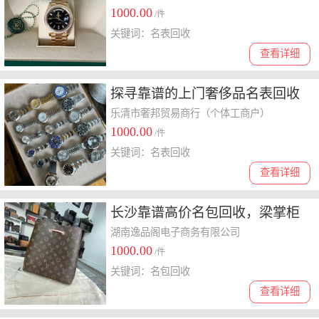
1000.00
/件
关键词：名表回收
查看详细
探寻靠谱的上门奢侈品名表回收
——诚信与专业的选择
乐清市奢邦贸易商行（个体工商户）
1000.00
/件
关键词：名表回收
查看详细
长沙靠谱高价名包回收，梁掌柜
奢侈品
湖南逸品阁电子商务有限公司
1000.00
/件
关键词：名包回收
查看详细