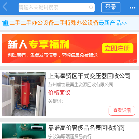
登录
二手
二手办公设备
二手特殊办公设备
最新产品>>
广告
上海奉贤区干式变压器回收公司
苏州虞锦晟再生资源回收有限公司
价格面议
关键词：
查看详细
靠谱高价奢侈品名表回收指南
宁波海曙瑞谨贸易商行