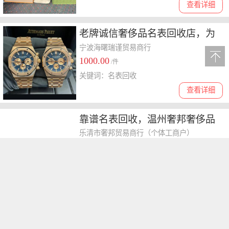
查看详细
老牌诚信奢侈品名表回收店，为
您闲置名表赋予新价值
宁波海曙瑞谨贸易商行
1000.00
/件
关键词：名表回收
查看详细
靠谱名表回收，温州奢邦奢侈品
乐清市奢邦贸易商行（个体工商户）
1000.00
/件
关键词：名表回收
查看详细
老牌靠谱！探寻上门名包回收店
的宝藏之选
昆明奢嘉商贸有限公司惠城区典奢汇分公司