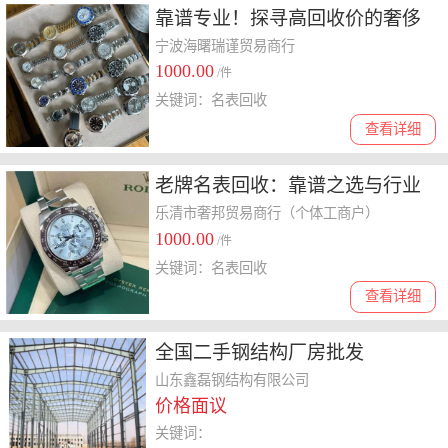
靠谱专业！探寻高回收价的奢侈
品名表回收之路
宁波海曙瑞谨贸易商行
1000.00
/件
关键词：名表回收
查看详细
老牌名表回收：靠谱之选与行业
洞察
乐清市奢邦贸易商行（个体工商户）
1000.00
/件
关键词：名表回收
查看详细
全国二手钢结构厂房批发
山东鑫磊钢结构有限公司
价格面议
关键词：