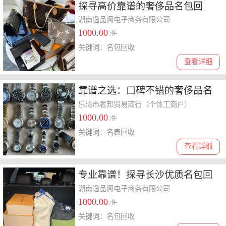
探寻高价靠谱的奢侈品名包回
收：长沙梁掌柜奢侈品的**之选
湖南逸品阁电子商务有限公司
1000.00
/件
关键词：名包回收
查看详细
靠谱之选：口碑不错的奢侈品名
表回收
乐清市奢邦贸易商行（个体工商户）
1000.00
/件
关键词：名表回收
查看详细
专业靠谱！探寻长沙优质名包回
收门店
湖南逸品阁电子商务有限公司
1000.00
/件
关键词：名包回收