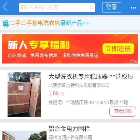
登录
二手
二手家电
洗衣机
最新产品>>
广告
大型洗衣机专用稳压器 **瑞稳压
器JJW-30KVA报价
北京澳普力特科技发展有限公司
1.00
/台
关键词：**瑞稳压器JJW-30KVA现货,**瑞稳压器厂家良好代理商
查看详细
铝合金电力围栏
郑州渲润护栏有限公司