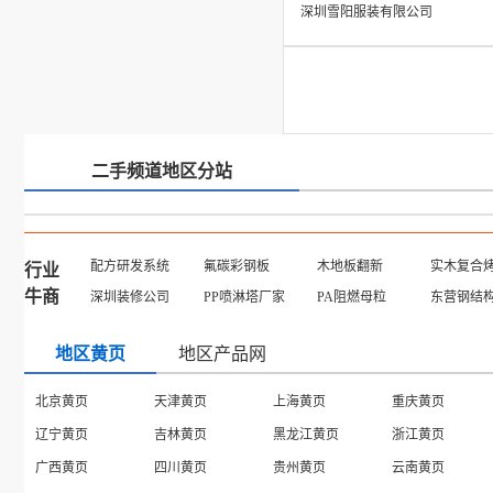
深圳雪阳服装有限公司
二手频道地区分站
配方研发系统
氟碳彩钢板
木地板翻新
实木复合
行业
牛商
深圳装修公司
PP喷淋塔厂家
PA阻燃母粒
东营钢结
地区黄页
地区产品网
贵州产品
广东产品
云南产品
吉林产品
安徽产品
陕西产品
北京产品
辽宁产品
海南产品
河北产品
甘肃产品
江西产品