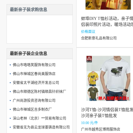
最新亲子装求购信息
蚌埠DIY T恤衫活动，亲子
侣装印照片活动，暖场活动
场diy马克杯，楼盘速递
价格面议
合肥新意礼品有限公司
最新亲子装企业信息
佛山市咯咯笑服饰有限公司
佛山市禅城区春尚美服饰店
安徽省太平湖经济开发总公司
佛山市顺德区陈村镇顺昌针织袜厂
广州尚游投资咨询有限公司
佛山市禅城区吉多制衣厂
沙河T恤-沙河情侣装T恤批发
沙河亲子装T恤批发
深山老林（北京）**贸易有限公司
10.00 元/件
安徽省无为县云龙球墨铸造有限公司
广州市越秀区博雨服饰店