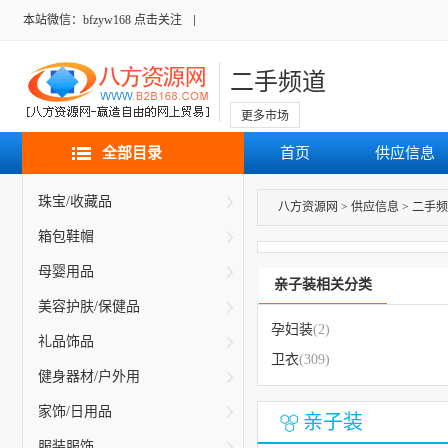
本站微信：bfzyw168 点击关注
二手频道
更多市场
全部目录
首页
供应信息
珠宝/收藏品
八方资源网
>
供应信息
>
二手频
箱包鞋帽
母婴用品
亲子装相关分类
美容护肤/保健品
孕妇装
(2)
礼品饰品
卫衣
(309)
健身器材/户外用
家饰/日用品
亲子装
服装服饰