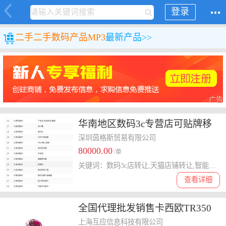
登录
二手
二手数码产品
MP3
最新产品>>
广告
华南地区数码3c专营店可贴牌移
动电源手机配件店铺转让
深圳茵格斯贸易有限公司
80000.00
/单
关键词：数码3c店转让,天猫店铺转让,智能设备店铺出售,一手天猫店转让,天猫京东代入驻
查看详细
全国代理批发销售卡西欧TR350
耀目红自拍神器
上海互应信息科技有限公司