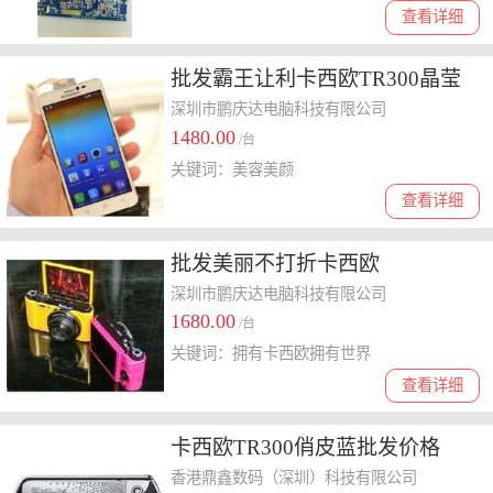
查看详细
批发霸王让利卡西欧TR300晶莹
白QQ756171231
深圳市鹏庆达电脑科技有限公司
1480.00
/台
关键词：美容美颜
查看详细
批发美丽不打折卡西欧
ZR1200QQ756171231
深圳市鹏庆达电脑科技有限公司
1680.00
/台
关键词：拥有卡西欧拥有世界
查看详细
卡西欧TR300俏皮蓝批发价格
香港鼎鑫数码（深圳）科技有限公司