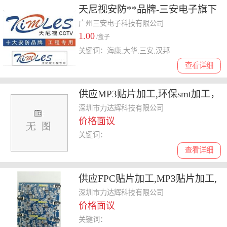
天尼视安防**品牌-三安电子旗下
品牌-索尼合作商
广州三安电子科技有限公司
1.00
/盒子
关键词：海康,大华,三安,汉邦
查看详细
供应MP3贴片加工,环保smt加工，
LED灯板贴片加工
深圳市力达辉科技有限公司
价格面议
关键词：
查看详细
供应FPC贴片加工,MP3贴片加工,
环保SMT加工
深圳市力达辉科技有限公司
价格面议
关键词：