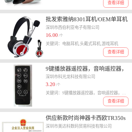
查看详细
批发索雅纳8301耳机/OEM单耳机
批发低价电脑音乐手机头戴式耳
深圳市西伯利亚电子有限公司
16.00
机厂
/个
关键词：电脑耳机,头戴式耳机,游戏耳机
查看详细
9键播放器遥控器，音响遥控器，
MP3遥控器，风扇遥控器，暖风
深圳市科光龙科技有限公司
3.20
机遥控器
/个
关键词：9键播放器遥控器，音响遥控器，MP3遥控器，风扇遥控器，暖风机遥控器
查看详细
供应新款时尚神器卡西欧TR350s
蜜糖橘批发价仅售
深圳市美达科数码贸易科技有限公司