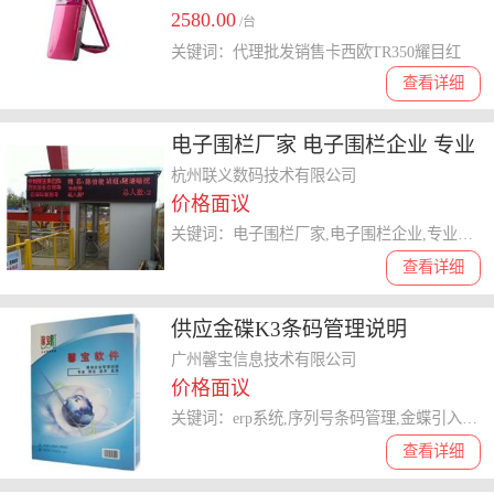
2580.00
/台
关键词：代理批发销售卡西欧TR350耀目红
查看详细
电子围栏厂家 电子围栏企业 专业
电子围栏 专业生产围栏 杭州联义
杭州联义数码技术有限公司
价格面议
数码
关键词：电子围栏厂家,电子围栏企业,专业电子围栏,专业生产围栏
查看详细
供应金碟K3条码管理说明
广州馨宝信息技术有限公司
价格面议
关键词：erp系统,序列号条码管理,金蝶引入条码
查看详细