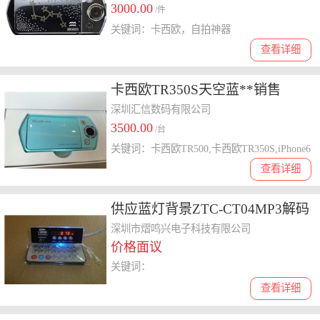
3000.00
/件
关键词：卡西欧，自拍神器
查看详细
卡西欧TR350S天空蓝**销售
深圳汇信数码有限公司
3500.00
/台
关键词：卡西欧TR500,卡西欧TR350S,iPhone6
查看详细
供应蓝灯背景ZTC-CT04MP3解码
板/MP3模块/插卡音箱时钟解码板
深圳市熠鸣兴电子科技有限公司
价格面议
关键词：
查看详细