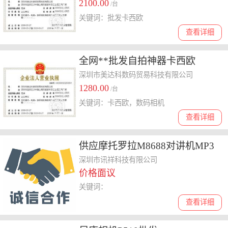
2100.00
/台
关键词：批发卡西欧
查看详细
全网**批发自拍神器卡西欧
TR300宝石蓝顺丰包邮
深圳市美达科数码贸易科技有限公司
1280.00
/台
关键词：卡西欧，数码相机
查看详细
供应摩托罗拉M8688对讲机MP3
对讲机
深圳市讯祥科技有限公司
价格面议
关键词：
查看详细