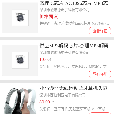
杰理IC芯片-AC1096芯片-MP3芯
片
深圳市诚诺德电子科技有限公司
价格面议
关键词：杰理,车载功放,mp3芯片,MP3解码板,MP3IC
查看详细
供应MP3解码芯片-杰理MP3解码
芯片-MP3解码单片机
深圳市诚诺德电子科技有限公司
1.00
/个
关键词：MP3芯片，杰理芯片，MP3IC，杰理IC
查看详细
亚马逊**无线运动蓝牙耳机头戴
式折叠手机电脑蓝牙耳机跨境批
深圳市西伯利亚电子有限公司
80.00
发
/个
关键词：蓝牙耳机,无线蓝牙耳机,MP3耳机