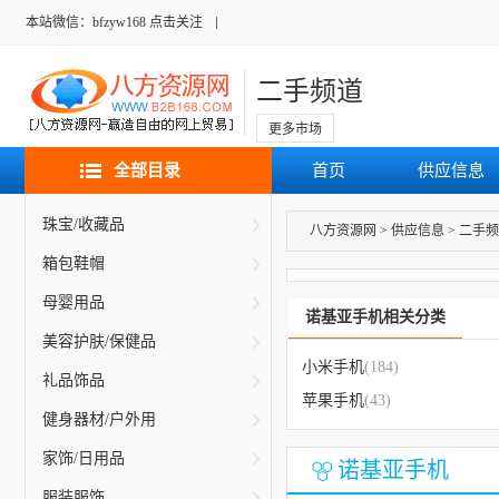
本站微信：bfzyw168 点击关注
二手频道
更多市场
全部目录
首页
供应信息
珠宝/收藏品
八方资源网
>
供应信息
>
二手频
箱包鞋帽
母婴用品
诺基亚手机相关分类
美容护肤/保健品
小米手机
(184)
礼品饰品
苹果手机
(43)
健身器材/户外用
家饰/日用品
诺基亚手机
服装服饰