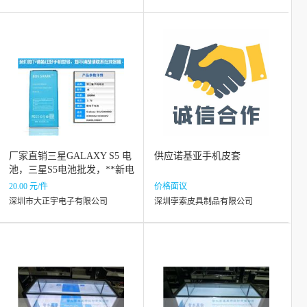
厂家直销三星GALAXY S5 电
供应诺基亚手机皮套
池，三星S5电池批发，**新电
池
20.00 元/件
价格面议
深圳市大正宇电子有限公司
深圳孛索皮具制品有限公司