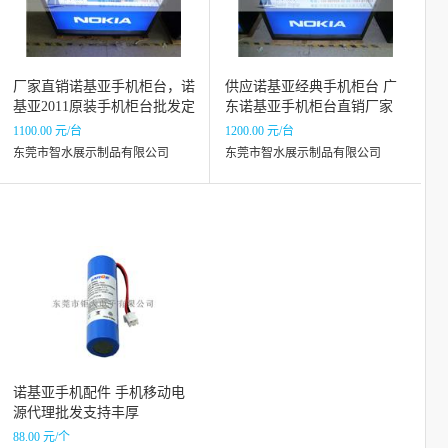
厂家直销诺基亚手机柜台，诺
供应诺基亚经典手机柜台 广
基亚2011原装手机柜台批发定
东诺基亚手机柜台直销厂家
做
1100.00 元/台
1200.00 元/台
东莞市智水展示制品有限公司
东莞市智水展示制品有限公司
诺基亚手机配件 手机移动电
源代理批发支持丰厚
88.00 元/个