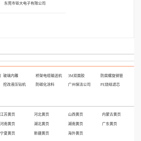
东莞市钜大电子有限公司
司
玻璃内雕
桥架电缆输送机
3M双面胶
防腐螺旋钢管
挖改液压钻机
防碳化涂料
广州保洁公司
PE烧结滤芯
江苏黄页
河北黄页
山西黄页
内蒙古黄页
河南黄页
湖北黄页
湖南黄页
广东黄页
宁夏黄页
新疆黄页
海外黄页