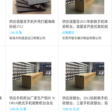
供应诺基亚手机外壳打磨海绵
供应诺基亚2011年新款手机体
砂纸1512
验柜台，诺基亚开放式真机销
售柜台，2011年度诺基亚热销
1.80 元/张
价格面议
手机柜台，
珠海大利成进出口有限公司
东莞市智水展示制品有限公司
典
供应手机柜台厂家生产照片 N
供应收银台，2012较新款手机
OKIA款式手机销售柜台含全
收银台，三星手机收银台，诺
套手机机架 广东省专业手机
基亚手机收银台，苹果手机收
1500.00 元/套
1280.00 元/台