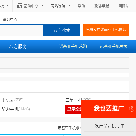
八方
互动中心
网站导航
帮助
投诉举报
国际站
资讯中心
免费发布诺基亚手机信息
八方服务
诺基亚手机求购
诺基亚手机黄页
手机壳
(735)
三星手机
(270)
我也要推广
X
华为手机
(1446)
显示全部
发产品，接订单
诺基亚手机求购信息
诺基亚手机黄页