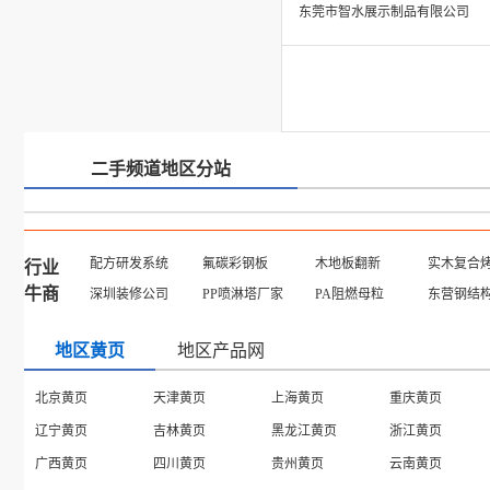
东莞市智水展示制品有限公司
二手频道地区分站
配方研发系统
氟碳彩钢板
木地板翻新
实木复合
行业
牛商
深圳装修公司
PP喷淋塔厂家
PA阻燃母粒
东营钢结
地区黄页
地区产品网
北京黄页
天津黄页
上海黄页
重庆黄页
辽宁黄页
吉林黄页
黑龙江黄页
浙江黄页
广西黄页
四川黄页
贵州黄页
云南黄页