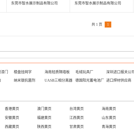
柜台厂家报价 定做柜台基地
银台，HTC手机收银台，收银
东莞市智水展示制品有限公司
东莞市智水展示制品有限公司
台价格
共 1 页
1
烤漆门
楼盘挂网字
海南轻质隔墙板
毛绒玩具厂
深圳进口报关公
构
纳米银抗菌剂
UASB三相分离器
德国阳光蓄电池厂
进口焊材供应商
香港黄页
澳门黄页
台湾黄页
海南黄页
安徽黄页
福建黄页
江西黄页
山东黄页
西藏黄页
陕西黄页
甘肃黄页
青海黄页