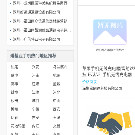
深圳市龙岗区爱琳美纺织贸易商行
深圳好运通通讯设备有限公司
深圳市福田区众信通信器材经营部
深圳市福田区酷源优品通讯电子经营部
深圳市广信伟业电子有限公司
深圳市左京科技有限公司
诺基亚手机热门地区推荐
深圳市罗湖区辉煌*电子产品商行
汕尾
兴安
乌兰察布
苹果手机无线充电器|富朗达
技 已认证 |手机无线充电器
琼中
河南
杭州
价格面议
高雄
辽阳
盐城
深圳富朗达科技有限公司
蚌埠
江津
河北
沙田
城口
中山
忻州
宁德
西安
伊春
吉安
玉溪
花地玛堂
内江
文昌
朝阳
南开
永川