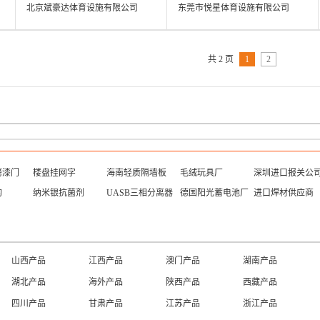
北京斌豪达体育设施有限公司
东莞市悦星体育设施有限公司
共 2 页
1
2
烤漆门
楼盘挂网字
海南轻质隔墙板
毛绒玩具厂
深圳进口报关公
构
纳米银抗菌剂
UASB三相分离器
德国阳光蓄电池厂
进口焊材供应商
山西产品
江西产品
澳门产品
湖南产品
湖北产品
海外产品
陕西产品
西藏产品
四川产品
甘肃产品
江苏产品
浙江产品