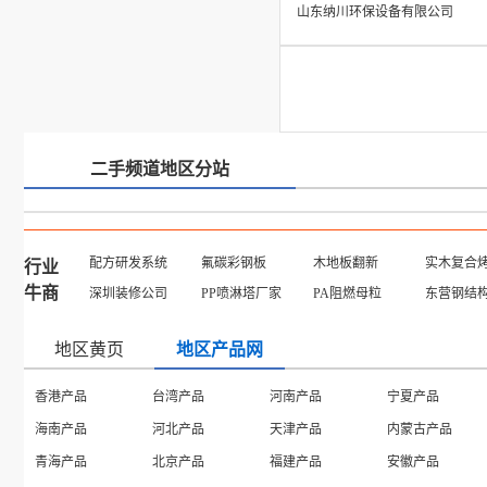
山东纳川环保设备有限公司
二手频道地区分站
配方研发系统
氟碳彩钢板
木地板翻新
实木复合
行业
牛商
深圳装修公司
PP喷淋塔厂家
PA阻燃母粒
东营钢结
地区黄页
地区产品网
香港产品
台湾产品
河南产品
宁夏产品
海南产品
河北产品
天津产品
内蒙古产品
青海产品
北京产品
福建产品
安徽产品