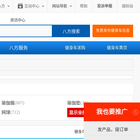
八方
互动中心
网站导航
帮助
投诉举报
国际站
资讯中心
免费发布健身车信息
八方服务
健身车求购
健身车黄页
瑜伽服
(807)
瑜伽垫
(291)
我也要推广
X
网球
(712)
显示全部
发产品，接订单
健身车求购信息
健身车黄页