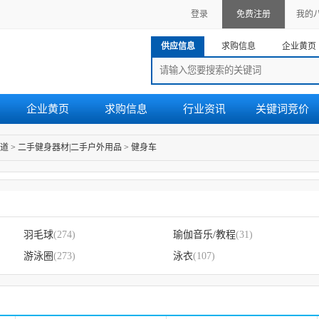
登录
免费注册
我的
供应信息
求购信息
企业黄页
企业黄页
求购信息
行业资讯
关键词竞价
道
>
二手健身器材|二手户外用品
>
健身车
羽毛球
(274)
瑜伽音乐/教程
(31)
游泳圈
(273)
泳衣
(107)