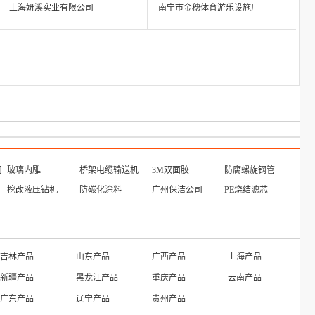
上海妍溪实业有限公司
南宁市金穗体育游乐设施厂
司
玻璃内雕
桥架电缆输送机
3M双面胶
防腐螺旋钢管
挖改液压钻机
防碳化涂料
广州保洁公司
PE烧结滤芯
吉林产品
山东产品
广西产品
上海产品
新疆产品
黑龙江产品
重庆产品
云南产品
广东产品
辽宁产品
贵州产品