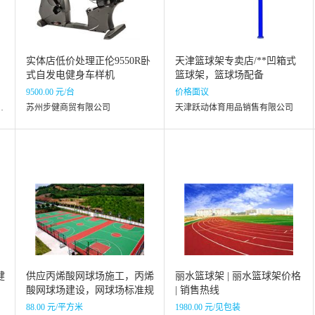
实体店低价处理正伦9550R卧
天津篮球架专卖店/**凹箱式
式自发电健身车样机
篮球架，篮球场配备
9500.00 元/台
价格面议
器材贸易有限公司
苏州步健商贸有限公司
天津跃动体育用品销售有限公司
健
供应丙烯酸网球场施工，丙烯
丽水篮球架 | 丽水篮球架价格
酸网球场建设，网球场标准规
| 销售热线
格
88.00 元/平方米
1980.00 元/见包装