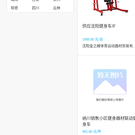
哈密
四川
云林
供应沈阳健身车JF
1999.00 元/台
沈阳金之峰体育运动
纳川销售小区健身器材联动
身车
905.00 元/件