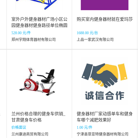
室外户外健身器材广场小区公
购买室内健身器材就在爱玛莎
园健身器材健身路径单位椭圆
漫步机
528.00 元/件
1688.00 元/台
郑州宇翔体育器材有限公司
上品一家武汉有限公司
线
兰州价格合理的健身车供销_
健身器材厂家动感单车和健身
甘肃健身车价格
车哪个减肥效果好
价格面议
1.00 元/件
兰州康迪商贸有限公司
宁津县菲亚特健身器材有限公司