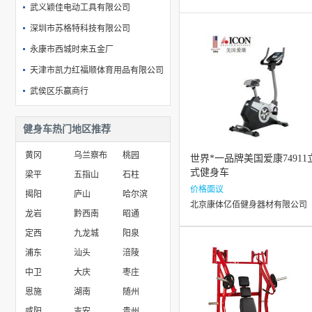
武义颖佳电动工具有限公司
深圳市苏格特科技有限公司
永康市西城时来五金厂
天津市凯力红福顺体育用品有限公司
武侯区乐赢商行
中山盈亮健康科技有限公司
健身车热门地区推荐
冀州德瑞医疗器械有限公司
黄冈
乌兰察布
桃园
世界*一品牌美国爱康74911
式健身车
梁平
五指山
石柱
价格面议
揭阳
庐山
哈尔滨
北京康体亿佰健身器材有限公司
龙岩
黔西南
昭通
定西
九龙城
阳泉
浦东
汕头
涪陵
中卫
大庆
枣庄
恩施
湖南
随州
咸阳
吉安
贵州