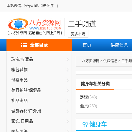
本站微信：bfzyw168 点击关注
二手频道
更多市场
全部目录
首页
供应信息
珠宝/收藏品
八方资源网
>
供应信息
>
二手频
箱包鞋帽
母婴用品
健身车相关分类
美容护肤/保健品
足球
(543)
礼品饰品
渔具
(269)
健身器材/户外用
家饰/日用品
健身车
服装服饰