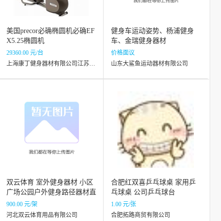
美国precor必确椭圆机必确EF
健身车运动姿势、杨浦健身
X5.25椭圆机
车、金瑞健身器材
29360.00 元/台
价格面议
上海康丁健身器材有限公司江苏分公司
山东大鲨鱼运动器材有限公司
双云体育 室外健身器材 小区
合肥红双喜乒乓球桌 家用乒
广场公园户外健身路径器材直
乓球桌 公司乒乓球台
立健身车
900.00 元/架
1.00 元/张
河北双云体育用品有限公司
合肥拓路商贸有限公司