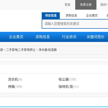
登录
免费注册
我的
供应信息
求购信息
企业黄页
企业黄页
求购信息
行业资讯
关键词竞价
道
>
二手家电|二手家电转让
>
净水器/加湿器
洗衣机
(8)
吸尘器
(339)
烤箱
(509)
咖啡机/壶
(11)