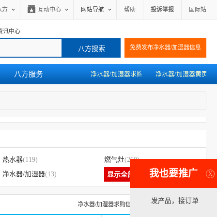
八方
互动中心
网站导航
帮助
投诉举报
国际站
资讯中心
免费发布净水器/加湿器信息
八方服务
净水器/加湿器求购
净水器/加湿器黄页
热水器
(119)
燃气灶
(260)
我也要推广
X
净水器/加湿器
(13)
显示全部
发产品，接订单
净水器/加湿器求购信息
净水器/加湿器黄页