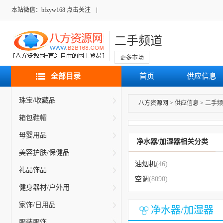
本站微信：bfzyw168 点击关注
二手频道
更多市场
全部目录
首页
供应信息
珠宝/收藏品
八方资源网
>
供应信息
>
二手频
箱包鞋帽
母婴用品
净水器/加湿器相关分类
美容护肤/保健品
油烟机
(46)
礼品饰品
空调
(8090)
健身器材/户外用
家饰/日用品
净水器/加湿器
服装服饰