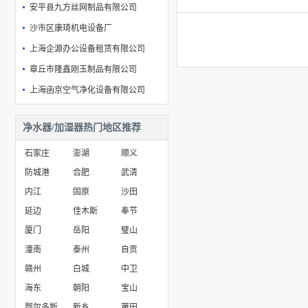
安平县九方丝网制品有限公司
沙市区康琦机电设备厂
上海企源办公设备租赁有限公司
章丘市隆鑫刚玉制品有限公司
上海函京空气净化设备有限公司
宁波市鄞州古林新民塑胶厂
净水器/加湿器热门地区推荐
沧州贺然鹏博电子设备有限公司
石家庄
澎湖
顺义
防城港
合肥
武清
内江
固原
沙田
延边
佳木斯
奉节
厦门
岳阳
璧山
潼南
泰州
自贡
赣州
白城
中卫
海东
朝阳
宝山
鄂尔多斯
新乡
莆田