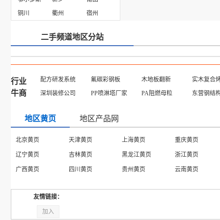
铜川
衢州
宿州
二手频道地区分站
配方研发系统
氟碳彩钢板
木地板翻新
实木复合
行业
牛商
深圳装修公司
PP喷淋塔厂家
PA阻燃母粒
东营钢结
地区黄页
地区产品网
北京黄页
天津黄页
上海黄页
重庆黄页
辽宁黄页
吉林黄页
黑龙江黄页
浙江黄页
广西黄页
四川黄页
贵州黄页
云南黄页
友情链接：
加入