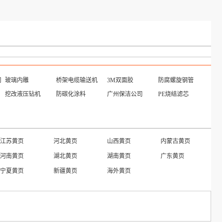
司
玻璃内雕
桥架电缆输送机
3M双面胶
防腐螺旋钢管
挖改液压钻机
防碳化涂料
广州保洁公司
PE烧结滤芯
江苏黄页
河北黄页
山西黄页
内蒙古黄页
河南黄页
湖北黄页
湖南黄页
广东黄页
宁夏黄页
新疆黄页
海外黄页