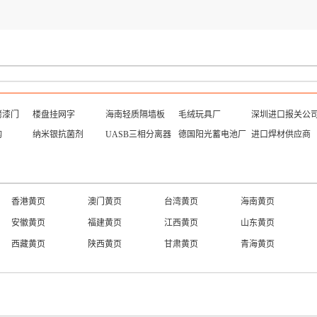
烤漆门
楼盘挂网字
海南轻质隔墙板
毛绒玩具厂
深圳进口报关公
构
纳米银抗菌剂
UASB三相分离器
德国阳光蓄电池厂
进口焊材供应商
香港黄页
澳门黄页
台湾黄页
海南黄页
安徽黄页
福建黄页
江西黄页
山东黄页
西藏黄页
陕西黄页
甘肃黄页
青海黄页