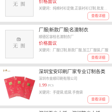
价格面议
关键词：纯棉衬衫定做,正装衬衫订制,批发各种衬衫,衬衫
查看详细
厂服|新款厂服|名澳制衣
顺德区容桂名澳制衣厂
价格面议
关键词：厂服订制,新款厂服,加工厂服装,厂服
查看详细
深圳宝安印刷厂家专业订制各类
服装手提纸袋
深圳市金顺印刷有限公司
1.99
/PCS
关键词：手提袋,纸袋,手挽袋
查看详细