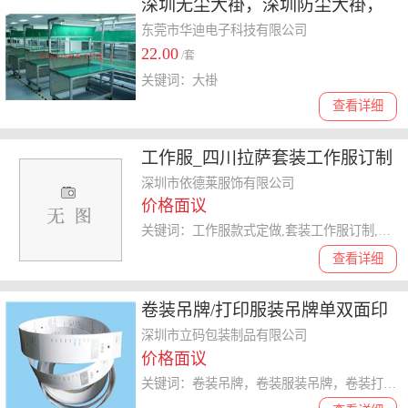
深圳无尘大褂，深圳防尘大褂，
西装领静电大褂等多款静电衣
东莞市华迪电子科技有限公司
22.00
/套
关键词：大褂
查看详细
工作服_四川拉萨套装工作服订制
_依德莱服饰
深圳市依德莱服饰有限公司
价格面议
关键词：工作服款式定做,套装工作服订制,ktv专用工作服装,工作服
查看详细
卷装吊牌/打印服装吊牌单双面印
刷，厂价订制）
深圳市立码包装制品有限公司
价格面议
关键词：卷装吊牌，卷装服装吊牌，卷装打印吊牌