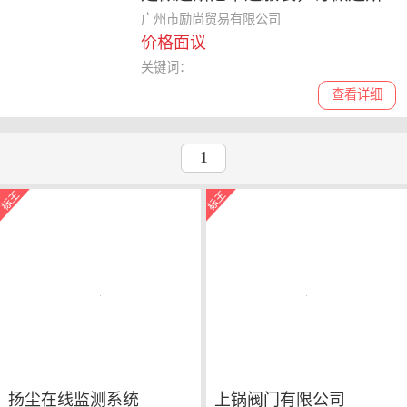
尼卡通服装，定制迪斯尼卡通服
广州市励尚贸易有限公司
价格面议
装，订制迪斯尼卡通服装
关键词：
查看详细
1
扬尘在线监测系统
上锅阀门有限公司