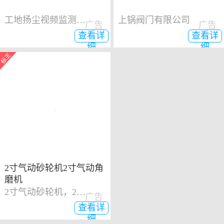
工地扬尘视频监测系统
上锅阀门有限公司
广告
广告
查看详
查看详
细
细
2寸气动砂轮机2寸气动角
磨机
2寸气动砂轮机，2寸气动角磨机
广告
查看详
细