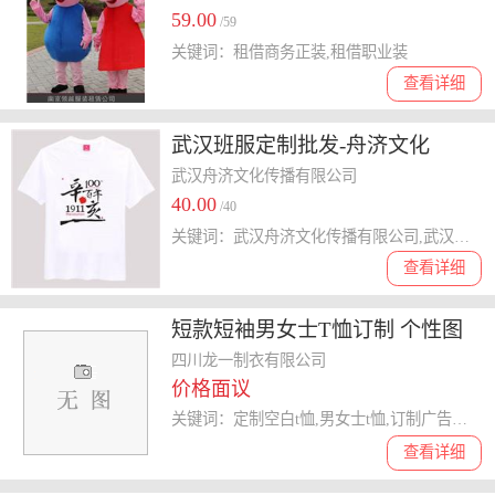
59.00
/59
关键词：租借商务正装,租借职业装
查看详细
武汉班服定制批发-舟济文化
武汉舟济文化传播有限公司
40.00
/40
关键词：武汉舟济文化传播有限公司,武汉班服定制,武汉班服设计,武汉班服设计
查看详细
短款短袖男女士T恤订制 个性图
案广告衫定做 定制空白T恤纯棉
四川龙一制衣有限公司
价格面议
批发
关键词：定制空白t恤,男女士t恤,订制广告衫,图案广告衫,短袖t恤
查看详细