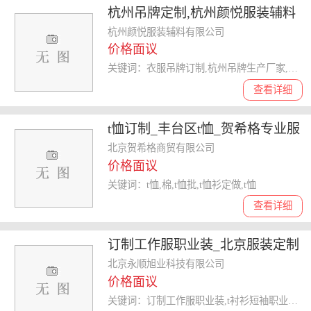
杭州吊牌定制,杭州颜悦服装辅料
在线咨询 ,吊牌
杭州颜悦服装辅料有限公司
价格面议
关键词：衣服吊牌订制,杭州吊牌生产厂家,衣服吊牌加工,吊牌
查看详细
t恤订制_丰台区t恤_贺希格专业服
装定做
北京贺希格商贸有限公司
价格面议
关键词：t恤,棉,t恤批,t恤衫定做,t恤
查看详细
订制工作服职业装_北京服装定制
网 在线咨询 _石景山区职业装
北京永顺旭业科技有限公司
价格面议
关键词：订制工作服职业装,t衬衫短袖职业装,公司职业装女装裙,职业装