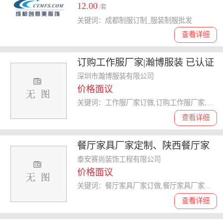
12.00
/套
关键词：成都制服订制_服装制服批发
查看详细
订购工作服厂家|瀚博服装 已认证
|西乡工作服厂家
深圳市瀚博服装有限公司
价格面议
关键词：工作服厂家订做,订购工作服厂家,订制工作服厂家,工作服厂家
查看详细
餐厅家具厂家定制、陕西餐厅家
具厂家、赛尚快餐桌椅
泰安赛尚装饰工程有限公司
价格面议
关键词：餐厅家具厂家订做,餐厅家具厂家订制,餐厅家具厂家在哪,餐厅家具厂家
查看详细