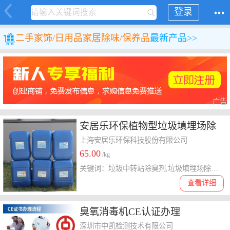
登录
二手
家饰/日用品
家居除味/保养品
最新产品>>
广告
安居乐环保植物型垃圾填埋场除
臭剂促销
上海安居乐环保科技股份有限公司
65.00
/kg
关键词：垃圾中转站除臭剂,垃圾填埋场除臭剂,垃圾场除臭液
查看详细
臭氧消毒机CE认证办理
深圳市中凯检测技术有限公司